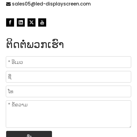
sales05@led-displayscreen.com

ຕິດຕໍ່ພວກເຮົາ
ສົ່ງ