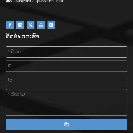
sales05@led-displayscreen.com
ຕິດຕໍ່ພວກເຮົາ
ສົ່ງ