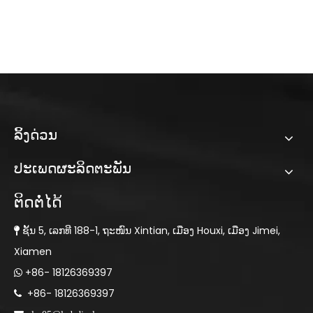
ລິ້ງດ່ວນ
ປະເພດຜະລິດຕະພັນ
ຕິດຕໍ່ໄດ້
ຊັ້ນ 5, ເລກທີ 188-1, ຖະໜົນ Xintian, ເມືອງ Houxi, ເມືອງ Jimei,

Xiamen
+86- 18126369397

+86- 18126369397
