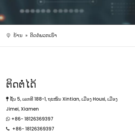
ບ້ານ
»
ຕິດ​ຕໍ່​ພວກ​ເຮົາ
ຕິດຕໍ່ໄດ້
ຊັ້ນ 5, ເລກທີ 188-1, ຖະໜົນ Xintian, ເມືອງ Houxi, ເມືອງ

Jimei, Xiamen
+86- 18126369397

+86- 18126369397
