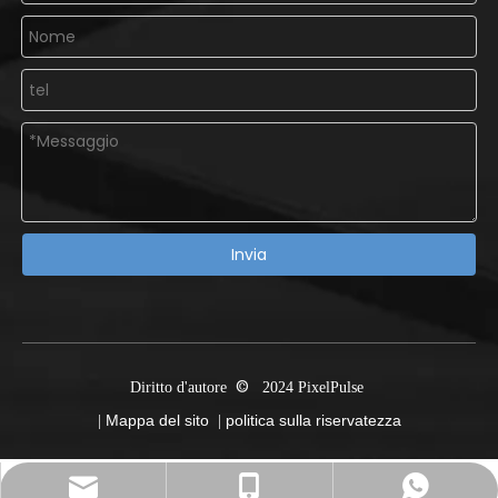
Invia
©
Diritto d'autore
2024
PixelPulse
Mappa del sito
politica sulla riservatezza
|
|
Pixelpulse@led-displayscreen.com
+ 18126369397
+ 18126369397